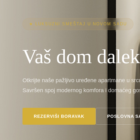
★ LUKSUZNI SMEŠTAJ U NOVOM SADU
Vaš dom dalek
Otkrijte naše pažljivo uređene apartmane u sr
Savršen spoj modernog komfora i domaćeg gos
REZERVIŠI BORAVAK
POSLOVNA S