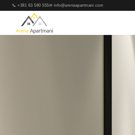
📞 +381 63 580 555
✉ info@arenaapartmani.com