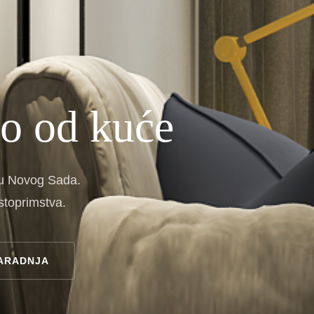
o od kuće
cu Novog Sada.
toprimstva.
ARADNJA